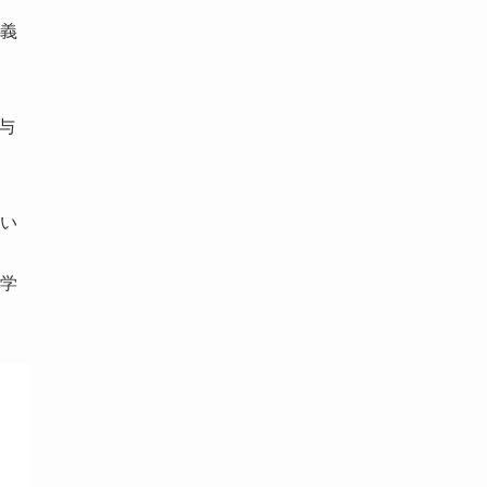
義
与
い
学