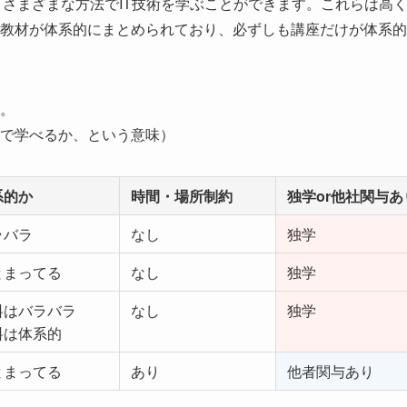
など、さまざまな方法でIT技術を学ぶことができます。これらは高
教材が体系的にまとめられており、必ずしも講座だけが体系的
。
で学べるか、という意味）
系的か
時間・場所制約
独学or他社関与あ
ラバラ
なし
独学
とまってる
なし
独学
料はバラバラ
なし
独学
料は体系的
とまってる
あり
他者関与あり