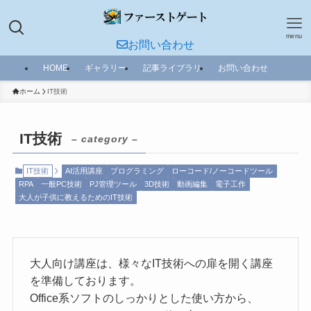
menu
お問い合わせ
HOME
ギャラリー
記事ライブラリ
お問い合わせ
ホーム
IT技術
IT技術
– category –
IT技術
AI活用講座
プログラミング
ローコード/ノーコードツール
RPA
一般PC技術
PJ管理ツール
3D技術
動画編集
電子工作
大人が子供に教えるためのIT技術
大人向け講座は、様々なIT技術への扉を開く講座
を準備しております。
Office系ソフトのしっかりとした使い方から、