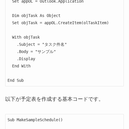
  Set appOL = Outlook.Application

  Dim objTask As Object

  Set objTask = appOL.CreateItem(olTaskItem)

  With objTask

    .Subject = "タスク件名"

    .Body = "サンプル"

    .Display

  End With

以下が予定表を作成する基本コードです。
Sub MakeSampleSchedule()
