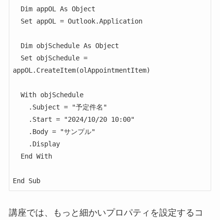
  Dim appOL As Object

  Set appOL = Outlook.Application

  Dim objSchedule As Object

  Set objSchedule = 
appOL.CreateItem(olAppointmentItem)

  With objSchedule

    .Subject = "予定件名"

    .Start = "2024/10/20 10:00"

    .Body = "サンプル"

    .Display

  End With

講座では、もっと細かいプロパティを設定するコ