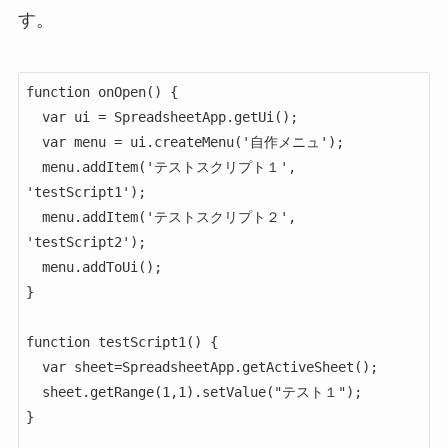
す。
function onOpen() {

  var ui = SpreadsheetApp.getUi();

  var menu = ui.createMenu('自作メニュ');

  menu.addItem('テストスクリプト１', 
'testScript1');

  menu.addItem('テストスクリプト２', 
'testScript2');

  menu.addToUi();

}

function testScript1() {

  var sheet=SpreadsheetApp.getActiveSheet();

  sheet.getRange(1,1).setValue("テスト１");

}
